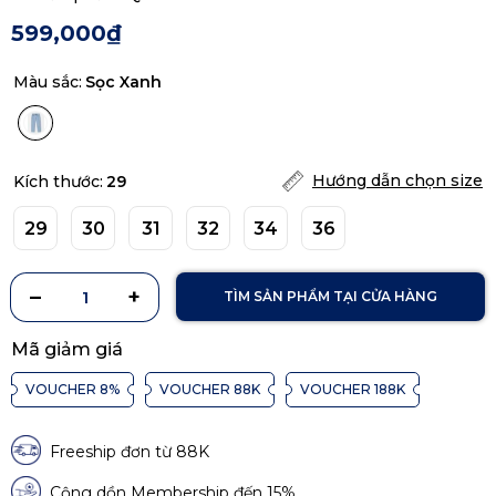
599,000₫
Màu sắc:
Sọc Xanh
Hướng dẫn chọn size
Kích thước:
29
29
30
31
32
34
36
TÌM SẢN PHẨM TẠI CỬA HÀNG
Mã giảm giá
VOUCHER 8%
VOUCHER 88K
VOUCHER 188K
Freeship đơn từ 88K
Cộng dồn Membership đến 15%