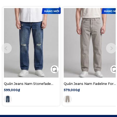
Quần Jeans Nam Stonefade
Quần Jeans Nam Fadeline Form
Form Straight
Baggy
599,000₫
579,000₫