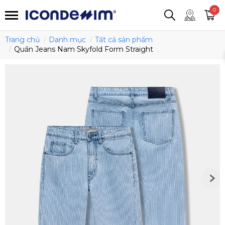
smartjean
Áo thun
Áo polo
0
Quần short
Áo khoác
Quần tây
Trang chủ
Danh mục
Tất cả sản phẩm
Quần Jeans Nam Skyfold Form Straight