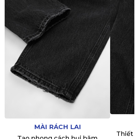
MÀI RÁCH LAI
Thiết 
Tạo phong cách bụi bặm