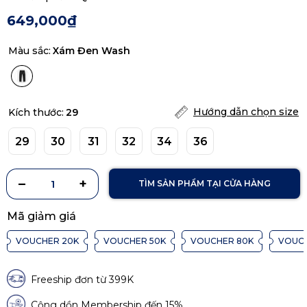
649,000₫
Màu sắc:
Xám Đen Wash
Hướng dẫn chọn size
Kích thước:
29
29
30
31
32
34
36
TÌM SẢN PHẨM TẠI CỬA HÀNG
Mã giảm giá
VOUCHER 20K
VOUCHER 50K
VOUCHER 80K
VOUCH
Freeship đơn từ 399K
Cộng dồn Membership đến 15%