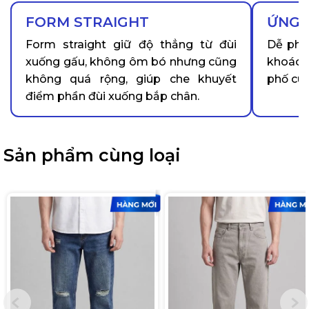
FORM STRAIGHT
ỨNG 
Form straight giữ độ thẳng từ đùi
Dễ phố
xuống gấu, không ôm bó nhưng cũng
khoác đ
không quá rộng, giúp che khuyết
phố cuố
điểm phần đùi xuống bắp chân.
Sản phẩm cùng loại