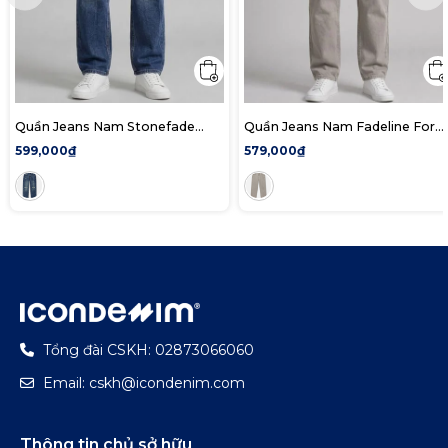
Quần Jeans Nam Stonefade
Quần Jeans Nam Fadeline Form
Form Straight
Baggy
599,000₫
579,000₫
Tổng đài CSKH: 02873066060
Email: cskh@icondenim.com
Thông tin chủ sở hữu