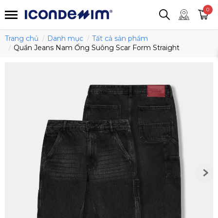
smartjean
Áo thun
Áo polo
0
Quần short
Áo khoác
Quần tây
Trang chủ
Danh mục
Tất cả sản phẩm
Quần Jeans Nam Ống Suông Scar Form Straight