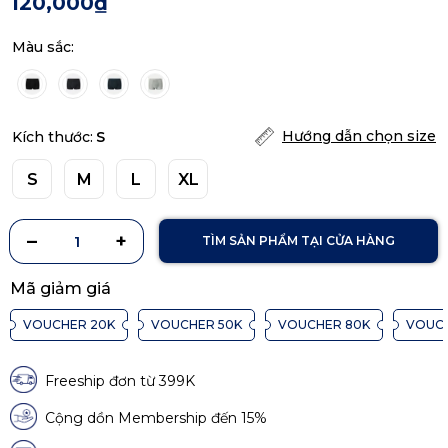
120,000₫
Màu sắc:
Hướng dẫn chọn size
Kích thước:
S
S
M
L
XL
TÌM SẢN PHẨM TẠI CỬA HÀNG
Mã giảm giá
VOUCHER 20K
VOUCHER 50K
VOUCHER 80K
VOUCH
Freeship đơn từ 399K
Cộng dồn Membership đến 15%