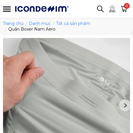
smartjean
Áo thun
Áo polo
0
Quần short
Áo khoác
Quần tây
Trang chủ
Danh mục
Tất cả sản phẩm
Quần Boxer Nam Aero