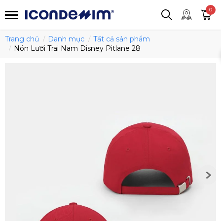
smartjean
Áo thun
Áo polo
0
Quần short
Áo khoác
Quần tây
Trang chủ
Danh mục
Tất cả sản phẩm
Nón Lưỡi Trai Nam Disney Pitlane 28