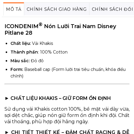
MÔ TẢ
CHÍNH SÁCH GIAO HÀNG
CHÍNH SÁCH ĐỔI
®
ICONDENIM
Nón Lưỡi Trai Nam Disney
Pitlane 28
Chất liệu:
Vải Khakis
Thành phần
: 100% Cotton
Màu sắc:
Đỏ đô
Form:
Baseball cap (Form lưỡi trai tiêu chuẩn, khóa điều
chỉnh)
►
CHẤT LIỆU KHAKIS – GIỮ FORM ỔN ĐỊNH
Sử dụng vải Khakis cotton 100%, bề mặt vải dày vừa,
sợi dệt chắc, giúp nón giữ form ổn định khi đội. Chất
vải thoáng, phù hợp đội hằng ngày.
►
CHI TIẾT THIẾT KẾ – ĐẬM CHẤT RACING & DỄ