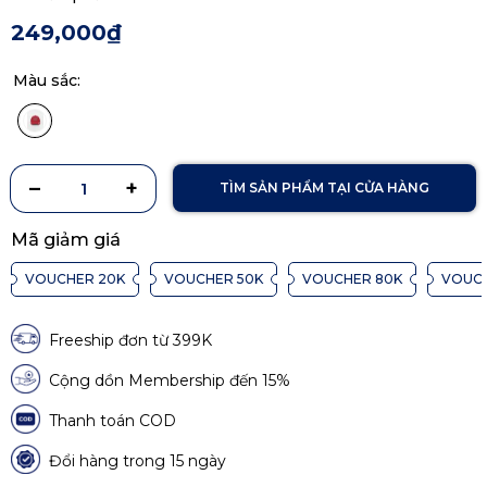
249,000₫
Màu sắc:
TÌM SẢN PHẨM TẠI CỬA HÀNG
Mã giảm giá
VOUCHER 20K
VOUCHER 50K
VOUCHER 80K
VOUCH
Freeship đơn từ 399K
Cộng dồn Membership đến 15%
Thanh toán COD
Đổi hàng trong 15 ngày