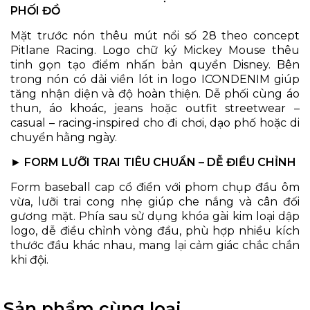
PHỐI ĐỒ
Mặt trước nón thêu mút nổi số 28 theo concept
Pitlane Racing. Logo chữ ký Mickey Mouse thêu
tinh gọn tạo điểm nhấn bản quyền Disney. Bên
trong nón có dải viền lót in logo ICONDENIM giúp
tăng nhận diện và độ hoàn thiện. Dễ phối cùng áo
thun, áo khoác, jeans hoặc outfit streetwear –
casual – racing-inspired cho đi chơi, dạo phố hoặc di
chuyển hằng ngày.
►
FORM LƯỠI TRAI TIÊU CHUẨN – DỄ ĐIỀU CHỈNH
Form baseball cap cổ điển với phom chụp đầu ôm
vừa, lưỡi trai cong nhẹ giúp che nắng và cân đối
gương mặt. Phía sau sử dụng khóa gài kim loại dập
logo, dễ điều chỉnh vòng đầu, phù hợp nhiều kích
thước đầu khác nhau, mang lại cảm giác chắc chắn
khi đội.
Sản phẩm cùng loại