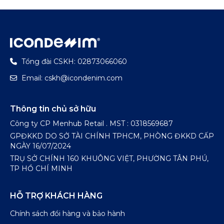
Tổng đài CSKH: 02873066060
Email: cskh@icondenim.com
Thông tin chủ sở hữu
Công ty CP Menhub Retail . MST : 0318569687
GPĐKKD DO SỞ TÀI CHÍNH TPHCM, PHÒNG ĐKKD CẤP
NGÀY 16/07/2024
TRỤ SỞ CHÍNH 160 KHUÔNG VIỆT, PHƯỜNG TÂN PHÚ,
TP HỒ CHÍ MINH
HỖ TRỢ KHÁCH HÀNG
Chính sách đổi hàng và bảo hành