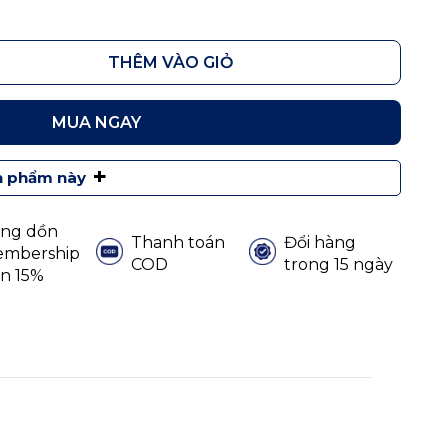
THÊM VÀO GIỎ
MUA NGAY
+
n phẩm này
ng dồn
Thanh toán
Đổi hàng
mbership
COD
trong 15 ngày
n 15%