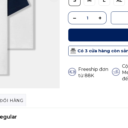
S
M
L
XL
Có 3 cửa hàng còn sả
Cộ
Freeship đơn
Me
từ 88K
đế
 ĐỔI HÀNG
egular