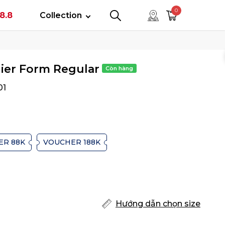
tây
0
8.8
Collection
0
0
ier Form Regular
01
ER 88K
VOUCHER 188K
Hướng dẫn chọn size