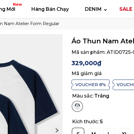
 thun
Áo polo
Quần short
Áo khoác
Quần 
New
ng Mới
Hàng Bán Chạy
DENIM
SALE 
n Nam Atelier Form Regular
Áo Thun Nam Atel
Mã sản phẩm:
ATID0725-
329,000₫
Mã giảm giá
VOUCHER 8%
VOUCH
Màu sắc:
Trắng
Kích thước:
S