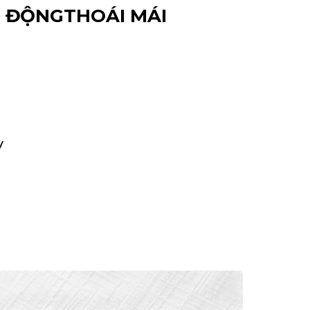
 ĐỘNG
THOÁI MÁI
y