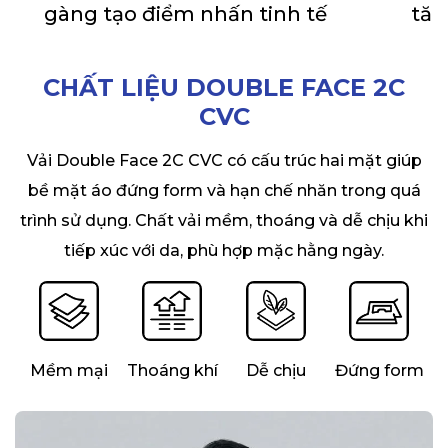
gàng tạo điểm nhấn tinh tế
tăn
CHẤT LIỆU DOUBLE FACE 2C
CVC
Vải Double Face 2C CVC có cấu trúc hai mặt giúp
bề mặt áo đứng form và hạn chế nhăn trong quá
trình sử dụng. Chất vải mềm, thoáng và dễ chịu khi
tiếp xúc với da, phù hợp mặc hằng ngày.
Mềm mại
Thoáng khí
Dễ chịu
Đứng form