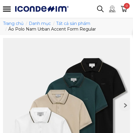
smartjean
Áo thun
Áo polo
0
Quần short
Áo khoác
Quần tây
Trang chủ
Danh mục
Tất cả sản phẩm
Áo Polo Nam Urban Accent Form Regular