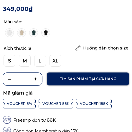
349,000₫
Màu sắc:
Hướng dẫn chọn size
Kích thước:
S
S
M
L
XL
TÌM SẢN PHẨM TẠI CỬA HÀNG
Mã giảm giá
VOUCHER 8%
VOUCHER 88K
VOUCHER 188K
Freeship đơn từ 88K
Cộng dồn Membership đến 15%