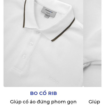
BO CỔ RIB
Giúp cổ áo đứng phom gọn
Giúp t