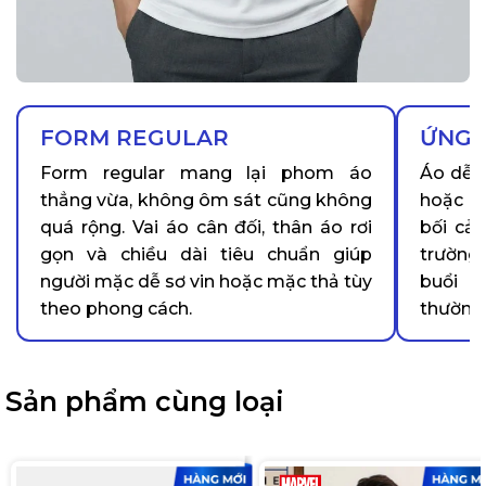
FORM REGULAR
ỨNG 
Form regular mang lại phom áo
Áo dễ p
thẳng vừa, không ôm sát cũng không
hoặc s
quá rộng. Vai áo cân đối, thân áo rơi
bối cả
gọn và chiều dài tiêu chuẩn giúp
trường
người mặc dễ sơ vin hoặc mặc thả tùy
buổi 
theo phong cách.
thường
Sản phẩm cùng loại