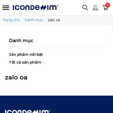
smartjean
Áo thun
Áo polo
0
Quần short
Áo khoác
Quần tây
Trang chủ
Danh mục
zalo oa
Danh mục
Sản phẩm nổi bật
Tất cả sản phẩm
zalo oa