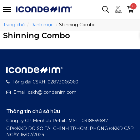
smartjean
Áo thun
Áo polo
0
Quần short
Áo khoác
Quần tây
Trang chủ
Danh mục
Shinning Combo
Shinning Combo
Tổng đài CSKH: 02873066060
Email: cskh@icondenim.com
Thông tin chủ sở hữu
Công ty CP Menhub Retail . MST : 0318569687
GPĐKKD DO SỞ TÀI CHÍNH TPHCM, PHÒNG ĐKKD CẤP
NGÀY 16/07/2024