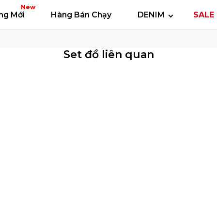
 thun
Áo polo
Quần short
Áo khoác
Quần 
New
ng Mới
Hàng Bán Chạy
DENIM
SALE 
Set đồ liên quan