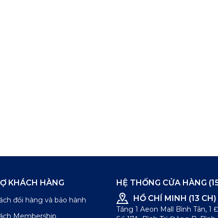
RỢ KHÁCH HÀNG
HỆ THỐNG CỬA HÀNG (15
HỒ CHÍ MINH (13 CH)
ách đổi hàng và bảo hành
Tầng 1 Aeon Mall Bình Tân, 1
sách Membership