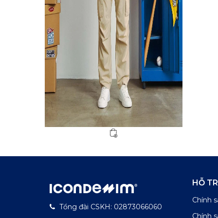
HỖ T
Chính s
Tổng đài CSKH: 02873066060
Chính 