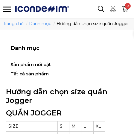
smartjean
Áo thun
Áo polo
0
Quần short
Áo khoác
Quần tây
Trang chủ
Danh mục
Hướng dẫn chọn size quần Jogger
Danh mục
Sản phẩm nổi bật
Tất cả sản phẩm
Hướng dẫn chọn size quần
Jogger
QUẦN JOGGER
SIZE
S
M
L
XL