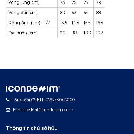
Vòng lưng(cm)
73
75
77
79
Vòng đùi (
cm
)
60
62
64
68
Rộng ống (cm) - 1/2
13.5
14.5
15.5
16.5
Dài quần (cm)
96
98
100
102
Tổng đài CSKH: 02873066060
Email: cskh@icondenim.com
Thông tin chủ sở hữu