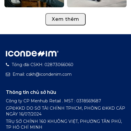
Xem thêm
Tổng đài CSKH: 02873066060
Email: cskh@icondenim.com
Thông tin chủ sở hữu
Công ty CP Menhub Retail . MST : 0318569687
GPĐKKD DO SỞ TÀI CHÍNH TPHCM, PHÒNG ĐKKD CẤP
NGÀY 16/07/2024
TRỤ SỞ CHÍNH 160 KHUÔNG VIỆT, PHƯỜNG TÂN PHÚ,
TP HỒ CHÍ MINH