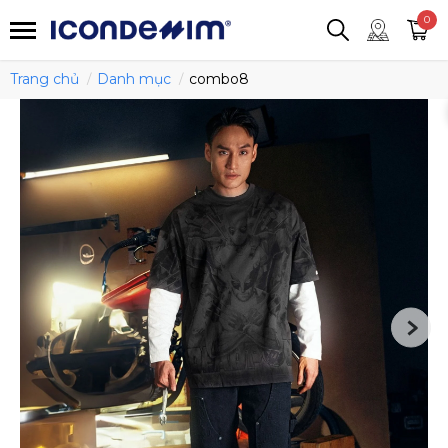
smartjean
Áo thun
Áo polo
0
Quần short
Áo khoác
Quần tây
Trang chủ
Danh mục
combo8