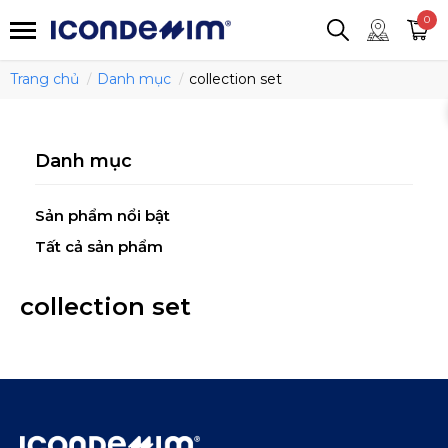
smartjean
Áo thun
Áo polo
0
Quần short
Áo khoác
Quần tây
Trang chủ
Danh mục
collection set
Danh mục
Sản phẩm nổi bật
Tất cả sản phẩm
collection set