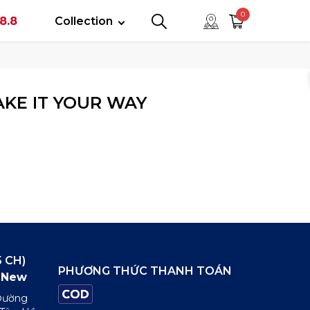
tây
0
8.8
Collection
0
0
KE IT YOUR WAY
 CH)
PHƯƠNG THỨC THANH TOÁN
New
 Đường