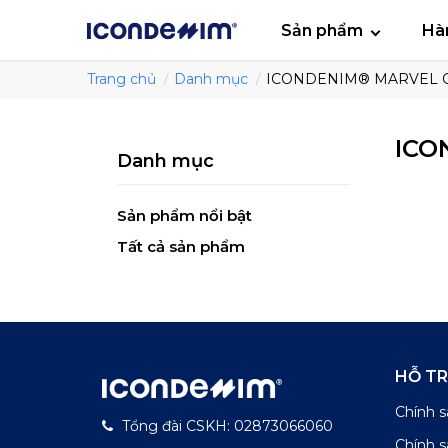
smartjean
Áo
Sản phẩm
Hà
Trang chủ
Danh mục
ICONDENIM® MARVEL C
ICO
Danh mục
Sản phẩm nổi bật
Tất cả sản phẩm
HỖ T
Chính s
Tổng đài CSKH: 02873066060
Chính 