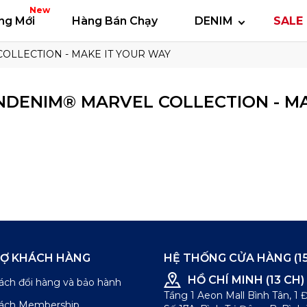
 thun
Áo polo
Quần short
Áo khoác
Quần 
New
ng Mới
Hàng Bán Chạy
DENIM
SALE 
OLLECTION - MAKE IT YOUR WAY
NDENIM® MARVEL COLLECTION - MA
RỢ KHÁCH HÀNG
HỆ THỐNG CỬA HÀNG (15
HỒ CHÍ MINH (13 CH)
ách đổi hàng và bảo hành
Tầng 1 Aeon Mall Bình Tân, 1
sách Membership