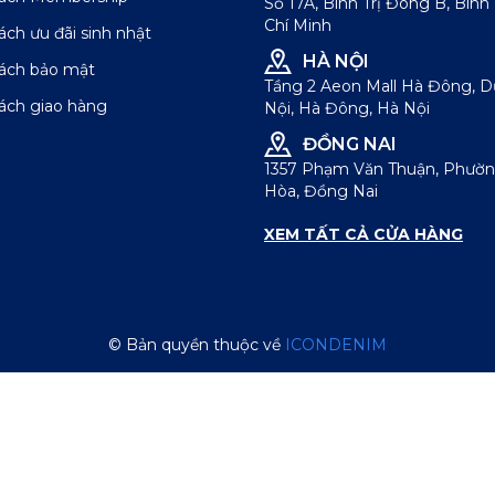
Số 17A, Bình Trị Đông B, Bình
Chí Minh
ách ưu đãi sinh nhật
HÀ NỘI
sách bảo mật
Tầng 2 Aeon Mall Hà Đông, 
ách giao hàng
Nội, Hà Đông, Hà Nội
ĐỒNG NAI
1357 Phạm Văn Thuận, Phườn
Hòa, Đồng Nai
XEM TẤT CẢ CỬA HÀNG
© Bản quyền thuộc về
ICONDENIM