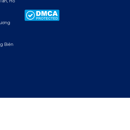
 Tân, Hồ
Dương
g Biên