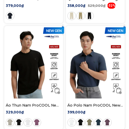
Form Regular
DualPocket Edge Form
379,000₫
358,000₫
529,000₫
-32%
Straight
Áo Thun Nam ProCOOL New
Áo Polo Nam ProCOOL New
Gen Seam Sealing Form Slim
Gen Seam Sealing Form Slim
329,000₫
399,000₫
Fit
Fit