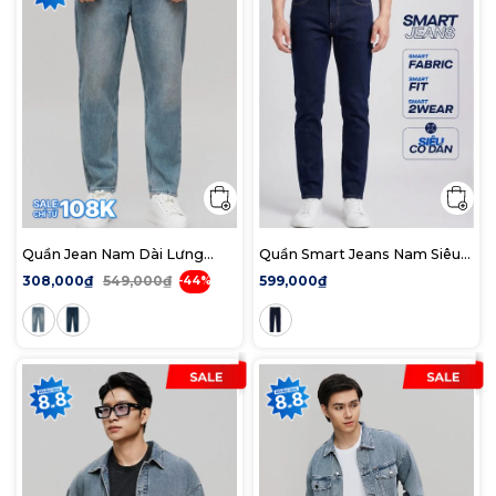
Quần Jean Nam Dài Lưng
Quần Smart Jeans Nam Siêu
Thun Faded Wash Form
Co Dãn Deep Rinse Indigo
308,000₫
549,000₫
599,000₫
-44%
Baggy
Form Smart Fit