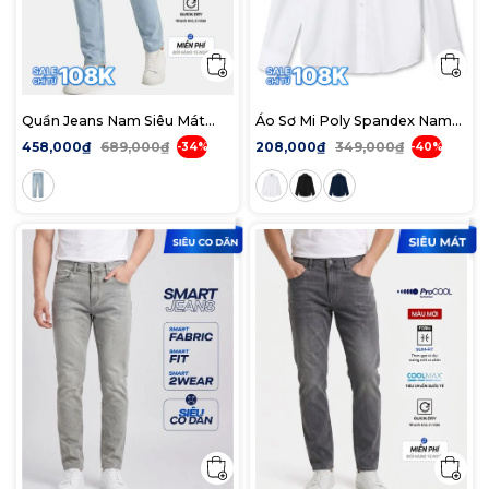
Quần Jeans Nam Siêu Mát
Áo Sơ Mi Poly Spandex Nam
Ống Ôm ProCOOL Bright Sky
Tay Dài Trơn Phối Subtle
458,000₫
689,000₫
208,000₫
349,000₫
-34%
-40%
Blue Form Slim
Stripe Form Slim