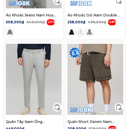
Áo Khoác Jeans Nam Hoạ
Áo Khoác Gió Nam Double
Tiết Incredible Form Regular
Stripes ICDN Form Regular
508,000₫
649,000₫
258,000₫
499,000₫
-22%
-48%
Quần Tây Nam Ống
Quần Short Denim Nam
Ôm Button Sidetab Form
Bermuda Light-blue Form
449,000₫
208,000₫
379,000₫
-45%