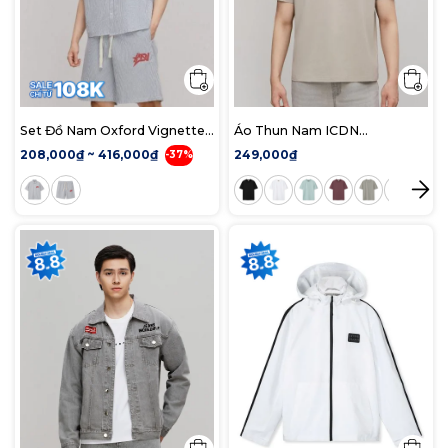
Set Đồ Nam Oxford Vignette
Áo Thun Nam ICDN
ICDN Star
ComfiTee Form Regular
208,000₫ ~ 416,000₫
249,000₫
-37%