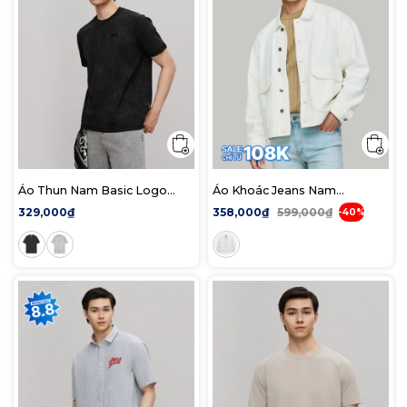
Áo Thun Nam Basic Logo
Áo Khoác Jeans Nam
Wash Form Regular
Offwhite Pocket Form Loose
329,000₫
358,000₫
599,000₫
-40%