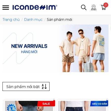
smartjean
Áo thun
Áo polo
0
Quần short
Áo khoác
Quần tây
Trang chủ
Danh mục
Sản phẩm mới