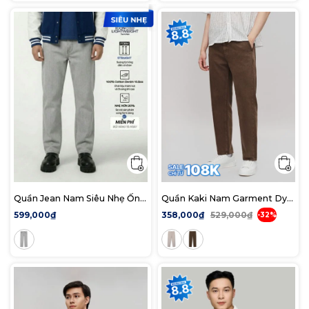
Quần Jean Nam Siêu Nhẹ Ống
Quần Kaki Nam Garment Dye
Suông Light Grey ICON105
With Leather Detail Form
599,000₫
358,000₫
529,000₫
-32%
Form Straight
Straight