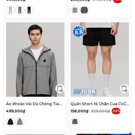
Slim
Baggy
Áo Khoác Vải Dù Chống Tia
Quần Short Nỉ Chân Cua CVC
UV Nam Sun Shield Form
Nam Streamline Form
499,000₫
158,000₫
329,000₫
-52%
Regular
Regular