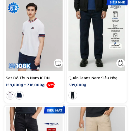
Set Đồ Thun Nam ICDN
Quần Jeans Nam Siêu Nhẹ
PanelPlay
Ống Suông Indigo ICON105
158,000₫ ~ 316,000₫
599,000₫
-47%
Form Straight