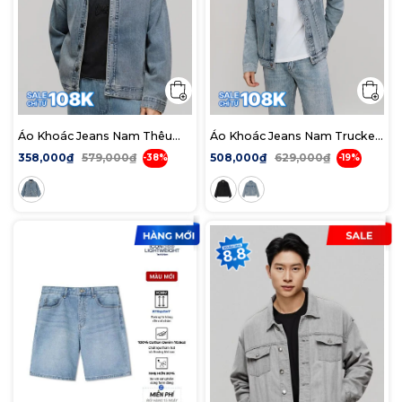
Áo Khoác Jeans Nam Thêu
Áo Khoác Jeans Nam Trucker
Tag Da Form Loose
Denim ICDN Tag Form
358,000₫
579,000₫
508,000₫
629,000₫
-38%
-19%
Regular