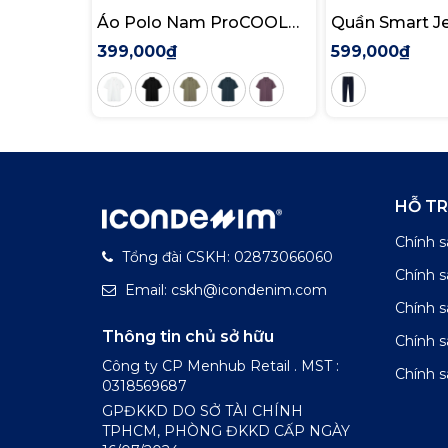
Áo Polo Nam ProCOOL
Quần Smart J
New Gen Seam Sealing
Siêu Co Dãn D
399,000₫
599,000₫
Form Slim Fit
Indigo Form S
HỖ T
Chính s
Tổng đài CSKH: 02873066060
Chính 
Email: cskh@icondenim.com
Chính s
Thông tin chủ sở hữu
Chính 
Công ty CP Menhub Retail . MST :
Chính s
0318569687
GPĐKKD DO SỞ TÀI CHÍNH
TPHCM, PHÒNG ĐKKD CẤP NGÀY