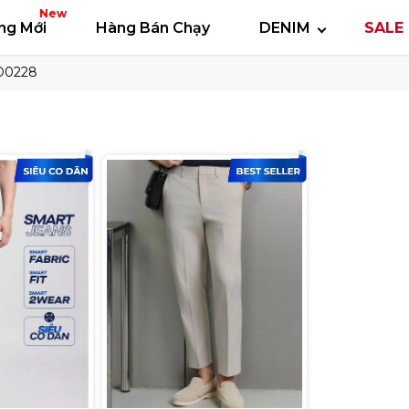
 thun
Áo polo
Quần short
Áo khoác
Quần 
New
ng Mới
Hàng Bán Chạy
DENIM
SALE 
ID0228