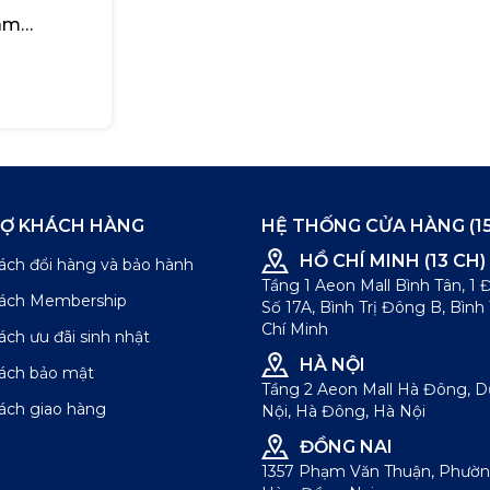
am
m Loose
RỢ KHÁCH HÀNG
HỆ THỐNG CỬA HÀNG (15
HỒ CHÍ MINH (13 CH)
ách đổi hàng và bảo hành
Tầng 1 Aeon Mall Bình Tân, 1
sách Membership
Số 17A, Bình Trị Đông B, Bình
Chí Minh
ách ưu đãi sinh nhật
HÀ NỘI
sách bảo mật
Tầng 2 Aeon Mall Hà Đông, 
ách giao hàng
Nội, Hà Đông, Hà Nội
ĐỒNG NAI
1357 Phạm Văn Thuận, Phườn