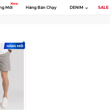
 thun
Áo polo
Quần short
Áo khoác
Quần 
New
ng Mới
Hàng Bán Chạy
DENIM
SALE 