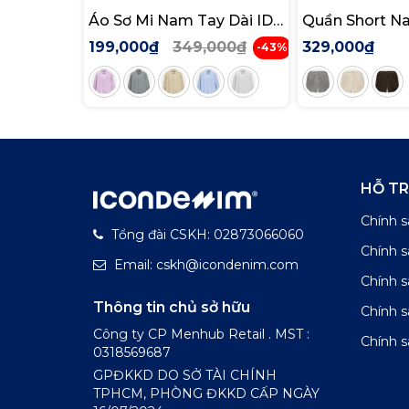
Áo Sơ Mi Nam Tay Dài ID
Quần Short N
Embroidery Stripped
Speckled For
199,000₫
349,000₫
329,000₫
-43%
Form Regular
HỖ T
Chính s
Tổng đài CSKH: 02873066060
Chính 
Email: cskh@icondenim.com
Chính s
Thông tin chủ sở hữu
Chính 
Công ty CP Menhub Retail . MST :
Chính s
0318569687
GPĐKKD DO SỞ TÀI CHÍNH
TPHCM, PHÒNG ĐKKD CẤP NGÀY