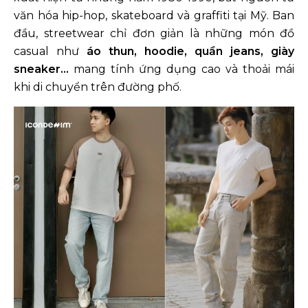
quần kaki
văn hóa hip-hop, skateboard và graffiti tại Mỹ. Ban
đầu, streetwear chỉ đơn giản là những món đồ
Áo tank top, quần short và giày sneaker
casual như
áo thun, hoodie, quần jeans, giày
Áo blazer và quần jeans ống suông
sneaker...
mang tính ứng dụng cao và thoải mái
Áo sơ mi flannel, áo thun và quần jeans
khi di chuyển trên đường phố.
rách
Áo khoác denim và quần jeans
Áo thun oversize họa tiết và quần short
Techwear với áo khoác chống nước và
quần cargo
Áo sweater và quần cargo
Gợi ý shop thời trang nam đáp ứng mọi
phong cách