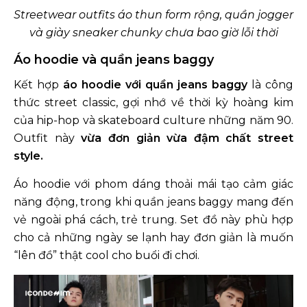
Streetwear outfits áo thun form rộng, quần jogger
và giày sneaker chunky chưa bao giờ lỗi thời
Áo hoodie và quần jeans baggy
Kết hợp
áo hoodie với quần jeans baggy
là công
thức street classic, gợi nhớ về thời kỳ hoàng kim
của hip-hop và skateboard culture những năm 90.
Outfit này
vừa đơn giản vừa đậm chất street
style.
Áo hoodie với phom dáng thoải mái tạo cảm giác
năng động, trong khi quần jeans baggy mang đến
vẻ ngoài phá cách, trẻ trung. Set đồ này phù hợp
cho cả những ngày se lạnh hay đơn giản là muốn
“lên đồ” thật cool cho buổi đi chơi.