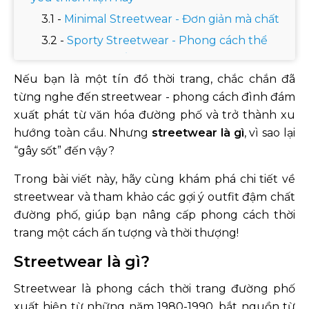
Minimal Streetwear - Đơn giản mà chất
Sporty Streetwear - Phong cách thể
thao khỏe khoắn
Nếu bạn là một tín đồ thời trang, chắc chắn đã
Hypebeast Streetwear - Đẳng cấp &
từng nghe đến streetwear - phong cách đình đám
"hype" nhất
xuất phát từ văn hóa đường phố và trở thành xu
Vintage Streetwear - Cảm hứng hoài cổ
hướng toàn cầu. Nhưng
streetwear là gì
, vì sao lại
Techwear - Hiện đại & tương lai
“gây sốt” đến vậy?
Những items cơ bản streetwear style
Trong bài viết này, hãy cùng khám phá chi tiết về
Hướng dẫn 10 cách phối đồ streetwear cho
streetwear và tham khảo các gợi ý outfit đậm chất
nam cực chất
đường phố, giúp bạn nâng cấp phong cách thời
Áo thun form rộng, quần jogger và giày
trang một cách ấn tượng và thời thượng!
sneaker chunky
Streetwear là gì?
Áo hoodie và quần jeans baggy
Áo polo form rộng và quần cargo
Streetwear là phong cách thời trang đường phố
Áo khoác bomber, áo thun basic và
xuất hiện từ những năm 1980-1990, bắt nguồn từ