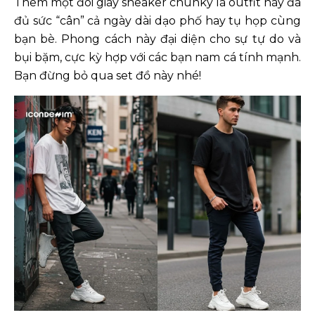
Thêm một đôi giày sneaker chunky là outfit này đã
đủ sức “cân” cả ngày dài dạo phố hay tụ họp cùng
bạn bè. Phong cách này đại diện cho sự tự do và
bụi bặm, cực kỳ hợp với các bạn nam cá tính mạnh.
Bạn đừng bỏ qua set đồ này nhé!