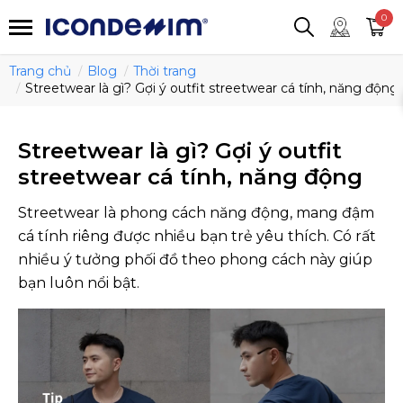
smartjean
Áo thun
Áo polo
0
Quần short
Áo khoác
Quần tây
Trang chủ
Blog
Thời trang
Streetwear là gì? Gợi ý outfit streetwear cá tính, năng động
Streetwear là gì? Gợi ý outfit
streetwear cá tính, năng động
Streetwear là phong cách năng động, mang đậm
cá tính riêng được nhiều bạn trẻ yêu thích. Có rất
nhiều ý tưởng phối đồ theo phong cách này giúp
bạn luôn nổi bật.