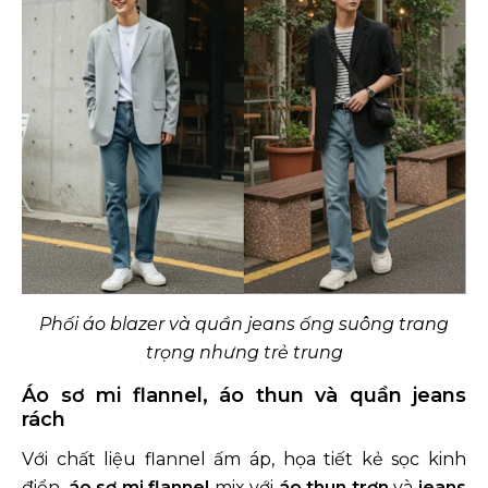
Phối áo blazer và quần jeans ống suông trang
trọng nhưng trẻ trung
Áo sơ mi flannel, áo thun và quần jeans
rách
Với chất liệu flannel ấm áp, họa tiết kẻ sọc kinh
điển,
áo sơ mi flannel
mix với
áo thun trơn
và
jeans