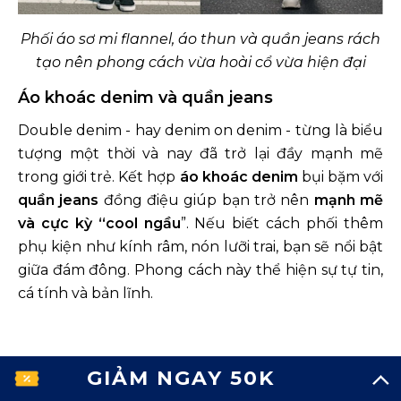
Phối áo sơ mi flannel, áo thun và quần jeans rách
tạo nên phong cách vừa hoài cổ vừa hiện đại
Áo khoác denim và quần jeans
Double denim - hay denim on denim - từng là biểu
tượng một thời và nay đã trở lại đầy mạnh mẽ
trong giới trẻ. Kết hợp
áo khoác denim
bụi bặm với
quần jeans
đồng điệu giúp bạn trở nên
mạnh mẽ
và cực kỳ “cool ngầu
”. Nếu biết cách phối thêm
phụ kiện như kính râm, nón lưỡi trai, bạn sẽ nổi bật
giữa đám đông. Phong cách này thể hiện sự tự tin,
cá tính và bản lĩnh.
Công thức "double denim" là outfit vừa classic
GIẢM NGAY 50K
vừa trend