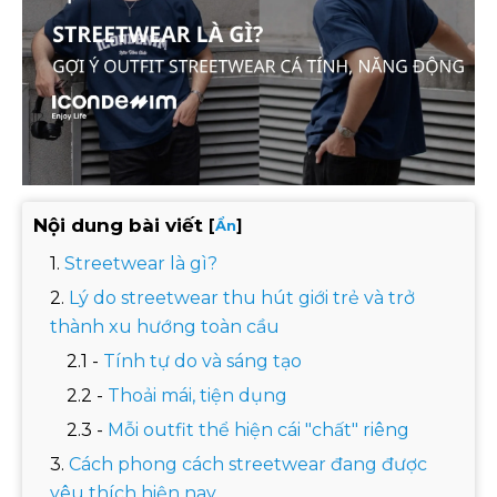
Nội dung bài viết
[
]
Ẩn
Streetwear là gì?
Lý do streetwear thu hút giới trẻ và trở
thành xu hướng toàn cầu
Tính tự do và sáng tạo
Thoải mái, tiện dụng
Mỗi outfit thể hiện cái "chất" riêng
Cách phong cách streetwear đang được
yêu thích hiện nay