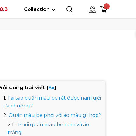
tây
0
8.8
Collection
0
0
Nội dung bài viết
[
]
Ẩn
Tại sao quần màu be rất được nam giới
ưa chuộng?
Quần màu be phối với áo màu gì hợp?
Phối quần màu be nam và áo
trắng