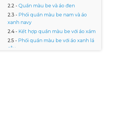
Quần màu be và áo đen
Phối quần màu be nam và áo
xanh navy
Kết hợp quần màu be với áo xám
Phối quần màu be với áo xanh lá
cây
Phối quần màu be với áo màu
pastel
Mix and match quần màu be nam
và áo màu xanh rêu
Kết hợp quần be và áo màu cam
Outfit "tone sur tone" màu be
Quần be đi với giày gì hợp?
Các lưu ý khi phối đồ với quần màu be