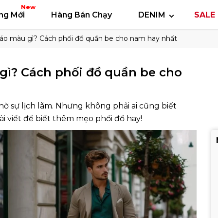
 thun
Áo polo
Quần short
Áo khoác
Quần 
New
ng Mới
Hàng Bán Chạy
DENIM
SALE 
áo màu gì? Cách phối đồ quần be cho nam hay nhất
gì? Cách phối đồ quần be cho
 sự lịch lãm. Nhưng không phải ai cũng biết
 viết để biết thêm mẹo phối đồ hay!