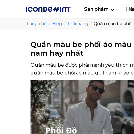
smartjean
Áo
Sản phẩm
Hà
Trang chủ
Blog
Thời trang
Quần màu be phối 
Quần màu be phối áo màu 
nam hay nhất
Quần màu be được phái mạnh yêu thích nhờ
quần màu be phối áo màu gì. Tham khảo bài