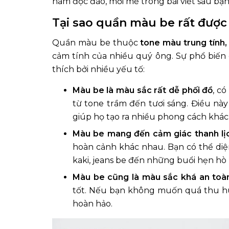
nam độc đáo, mới mẻ trong bài viết sau bạn
Tại sao quần màu be rất được
Quần màu be thuộc
tone màu trung tính, 
cảm tính của nhiều quý ông. Sự phổ biến 
thích bởi nhiều yếu tố:
Màu be là màu sắc rất dễ phối đồ
, c
từ tone trầm đến tươi sáng. Điều n
giúp họ tạo ra nhiều phong cách khá
Màu be mang đến cảm giác thanh lịch
hoàn cảnh khác nhau. Bạn có thể di
kaki, jeans be đến những buổi hẹn hò
Màu be cũng là màu sắc khá an toà
tốt. Nếu bạn không muốn quá thu hú
hoàn hảo.