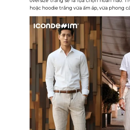
oversize trắng sẽ là lựa chọn hoàn hảo. T
hoặc hoodie trắng vừa ấm áp, vừa phong c