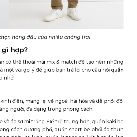
chọn hàng đầu của nhiều chàng trai
 gì hợp?
ạn có thể thoải mái mix & match để tạo nên những
à một vài gợi ý để giúp bạn trả lời cho câu hỏi
quần
o nhé!
inh điển, mang lại vẻ ngoài hài hòa và dễ phối đồ.
dáng người, đa dạng trong phong cách.
e và áo sơ mi trắng. Để trẻ trung hơn, quần kaki be
phong cách đường phố, quần short be phối áo thun