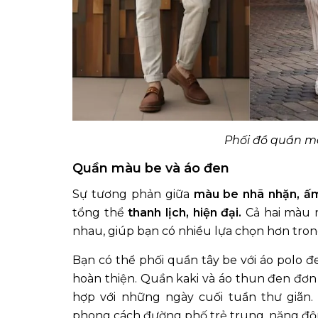
Phối đồ quần m
Quần màu be và áo đen
Sự tương phản giữa
màu be nhã nhặn, ấ
tổng thể
thanh lịch, hiện đại.
Cả hai màu n
nhau, giúp bạn có nhiều lựa chọn hơn tron
Bạn có thể phối quần tây be với áo polo đ
hoàn thiện. Quần kaki và áo thun đen đ
hợp với những ngày cuối tuần thư giãn
phong cách đường phố trẻ trung, năng độ