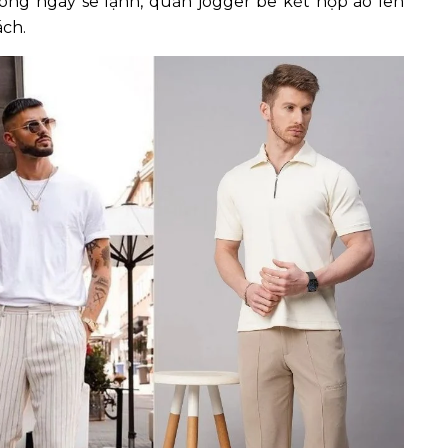
rong ngày se lạnh, quần jogger be kết hợp áo len
ách.