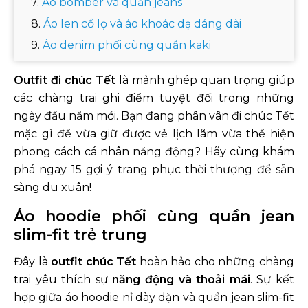
Áo bomber và quần jeans
Áo len cổ lọ và áo khoác dạ dáng dài
Áo denim phối cùng quần kaki
Áo flannel kẻ caro và quần jeans đen
Outfit đi chúc Tết
là mảnh ghép quan trọng giúp
Áo blazer phối áo thun và quần jeans
các chàng trai ghi điểm tuyệt đối trong những
Áo hoodie oversize và quần ống rộng
ngày đầu năm mới. Bạn đang phân vân đi chúc Tết
Áo khoác gió phối quần thể thao cao cấp
mặc gì để vừa giữ được vẻ lịch lãm vừa thể hiện
phong cách cá nhân năng động? Hãy cùng khám
Áo vest nhung và quần tây sang trọng
phá ngay 15 gợi ý trang phục thời thượng để sẵn
Áo cardigan len và quần tây ống suông
sàng du xuân!
Áo hoodie phối cùng quần jean
slim-fit trẻ trung
Đây là
outfit chúc Tết
hoàn hảo cho những chàng
trai yêu thích sự
năng động và thoải mái
. Sự kết
hợp giữa áo hoodie nỉ dày dặn và quần jean slim-fit