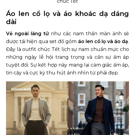
chúc Tết
Áo len cổ lọ và áo khoác dạ dáng
dài
Vẻ ngoài lãng tử
như các nam thần màn ảnh sẽ
được tái hiện qua set đồ gồm
áo len cổ lọ và áo dạ
.
Đây là outfit chúc Tết lịch sự nam chuẩn mực cho
những ngày lễ hội trang trọng và cần sự ấm áp
tuyệt đối. Sự kết hợp này mang lại cảm giác ấm áp,
tin cậy và cực kỳ thu hút ánh nhìn từ phái đẹp.