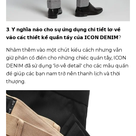
𝟯. 𝗬́ 𝗻𝗴𝗵𝗶̃𝗮 𝗻𝗮̀𝗼 𝗰𝗵𝗼 𝘀𝘂̛̣ 𝘂̛́𝗻𝗴 𝗱𝘂̣𝗻𝗴 𝗰𝗵𝗶 𝘁𝗶𝗲̂́𝘁 𝗹𝗼̛-𝘃𝗲̂
𝘃𝗮̀𝗼 𝗰𝗮́𝗰 𝘁𝗵𝗶𝗲̂́𝘁 𝗸𝗲̂́ 𝗾𝘂𝗮̂̀𝗻 𝘁𝗮̂𝘆 𝗰𝘂̉𝗮 𝗜𝗖𝗢𝗡 𝗗𝗘𝗡𝗜𝗠?
Nhằm thêm vào một chút kiểu cách nhưng vẫn
giữ phần cổ điển cho những chiếc quần tây, ICON
DENIM đã sử dụng 'lơ-vê detail' cho các mẫu quần
để giúp các bạn nam trở nên thanh lịch và thời
thượng.