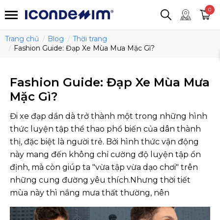
smartjean
Áo thun
Áo polo
0
Quần short
Áo khoác
Quần tây
Trang chủ
Blog
Thời trang
Fashion Guide: Đạp Xe Mùa Mưa Mặc Gì?
Fashion Guide: Đạp Xe Mùa Mưa
Mặc Gì?
Đi xe đạp dần dà trở thành một trong những hình
thức luyện tập thể thao phổ biến của dân thành
thị, đặc biệt là người trẻ. Bởi hình thức vận động
này mang đến không chỉ cường độ luyện tập ổn
định, mà còn giúp ta "vừa tập vừa dạo chơi" trên
những cung đường yêu thích.Nhưng thời tiết
mùa này thì nắng mưa thất thường, nên