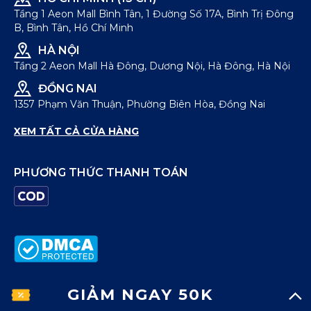
Tầng 1 Aeon Mall Bình Tân, 1 Đường Số 17A, Bình Trị Đông
B, Bình Tân, Hồ Chí Minh
HÀ NỘI
Tầng 2 Aeon Mall Hà Đông, Dương Nội, Hà Đông, Hà Nội
ĐỒNG NAI
1357 Phạm Văn Thuận, Phường Biên Hòa, Đồng Nai
XEM TẤT CẢ CỬA HÀNG
PHƯƠNG THỨC THANH TOÁN
GIẢM NGAY 50K
© Bản quyền thuộc về
ICONDENIM