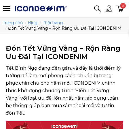
smartjean
Áo thun
Áo polo
0
Quần short
Áo khoác
Quần tây
Trang chủ
Blog
Thời trang
Đón Tết Vững Vàng – Rộn Ràng Ưu Đãi Tại ICONDENIM
Đón Tết Vững Vàng – Rộn Ràng
Ưu Đãi Tại ICONDENIM
Tết Bính Ngọ đang đến gần, và đây là thời điểm lý
tưởng để làm mới phong cách, chuẩn bị trang
phục chỉn chu cho năm mới. ICONDENIM chính
thức khởi động chương trình “Đón Tết Vững
Vàng” với loạt ưu đãi lớn nhất năm, áp dụng toàn
hệ thống, giúp bạn mua sắm thoải mái và tự tin
đón Tết.