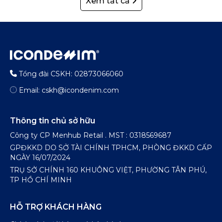
Xem tất cả
Tổng đài CSKH: 02873066060
Email: cskh@icondenim.com
Thông tin chủ sở hữu
Công ty CP Menhub Retail . MST : 0318569687
GPĐKKD DO SỞ TÀI CHÍNH TPHCM, PHÒNG ĐKKD CẤP
NGÀY 16/07/2024
TRỤ SỞ CHÍNH 160 KHUÔNG VIỆT, PHƯỜNG TÂN PHÚ,
TP HỒ CHÍ MINH
HỖ TRỢ KHÁCH HÀNG