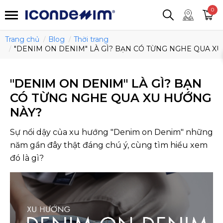
smartjean
Áo thun
Áo polo
0
Quần short
Áo khoác
Quần tây
Trang chủ
Blog
Thời trang
"DENIM ON DENIM" LÀ GÌ? BẠN CÓ TỪNG NGHE QUA X
"DENIM ON DENIM" LÀ GÌ? BẠN
CÓ TỪNG NGHE QUA XU HƯỚNG
NÀY?
Sự nổi dậy của xu hướng "Denim on Denim" những
năm gần đây thật đáng chú ý, cùng tìm hiểu xem
đó là gì?