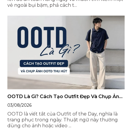
vẻ ngoài bụi bặm, phá cách t...
OOTD Là Gì? Cách Tạo Outfit Đẹp Và Chụp Ảnh
OOTD Thu Hút
03/08/2026
OOTD là viết tắt của Outfit of the Day, nghĩa là
trang phục trong ngày. Thuật ngữ này thường
dùng cho ảnh hoặc video ...