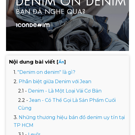
Nội dung bài viết
[
]
Ẩn
"Denim on denim" là gì?
Phân biệt giữa Denim với Jean
Denim - Là Một Loại Vải Cơ Bản
Jean - Có Thể Gọi Là Sản Phẩm Cuối
Cùng
Những thương hiệu bán đồ denim uy tín tại
TP HCM
Levi's