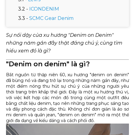
ICONDENIM
SCMC Gear Denim
Sự nổi dậy của xu hướng "Denim on Denim"
những năm gần đây thật đáng chú ý, cùng tìm
hiểu xem đó là gì?
"Denim on denim" là gì?
Bắt nguồn từ thập niên 60, xu hướng "denim on denim"
đã bùng nổ và đang trở lại trong những năm gần đây, như
một điểm nóng thu hút sự chú ý của những người yêu
thời trang trên khắp thế giới. Đây là một xu hướng thú vị,
với việc kết hợp các món đồ trong cùng một outfit đều
bằng chất liệu denim, tạo nên những trang phục sáng tạo
và đầy phong cách đặc thù. Không chỉ đơn giản là áo sơ
mi denim và quần jean, "denim on denim" mở ra một thế
giới đa dạng về kiểu dáng và cách phối đồ.