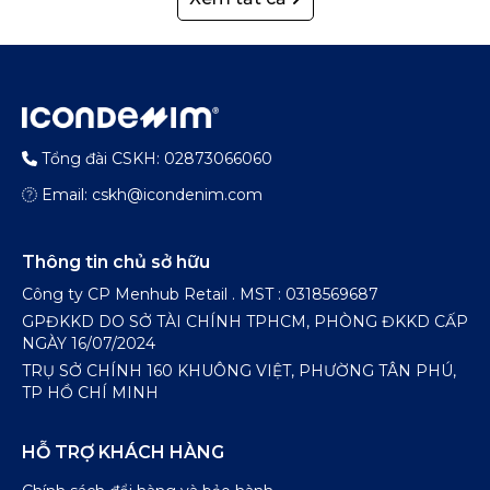
Tổng đài CSKH: 02873066060
Email: cskh@icondenim.com
Thông tin chủ sở hữu
Công ty CP Menhub Retail . MST : 0318569687
GPĐKKD DO SỞ TÀI CHÍNH TPHCM, PHÒNG ĐKKD CẤP
NGÀY 16/07/2024
TRỤ SỞ CHÍNH 160 KHUÔNG VIỆT, PHƯỜNG TÂN PHÚ,
TP HỒ CHÍ MINH
HỖ TRỢ KHÁCH HÀNG