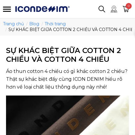
smartjean
Áo thun
Áo polo
0
Quần short
Áo khoác
Quần tây
Trang chủ
Blog
Thời trang
SỰ KHÁC BIỆT GIỮA COTTON 2 CHIỀU VÀ COTTON 4 CHIỀ
SỰ KHÁC BIỆT GIỮA COTTON 2
CHIỀU VÀ COTTON 4 CHIỀU
Áo thun cotton 4 chiều có gì khác cotton 2 chiều?
Thật sự khác biệt đấy cùng ICON DENIM hiểu rõ
hơn về loại chất liệu thông dụng này nhé!