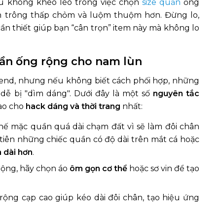
nếu không khéo léo trong việc chọn
size quần
ống
ân trông thấp chỏm và luộm thuộm hơn. Đừng lo,
n thiết giúp bạn “cân trọn” item này mà không lo
uần ống rộng cho nam lùn
trend, nhưng nếu không biết cách phối hợp, những
 dễ bị "dìm dáng". Dưới đây là một số
nguyên tắc
ao cho
hack dáng và thời trang
nhất:
chế mặc quần quá dài chạm đất vì sẽ làm đôi chân
tiên những chiếc quần có độ dài trên mắt cá hoặc
 dài hơn
.
rộng, hãy chọn áo
ôm gọn cơ thể
hoặc sơ vin để tạo
rộng cạp cao giúp kéo dài đôi chân, tạo hiệu ứng