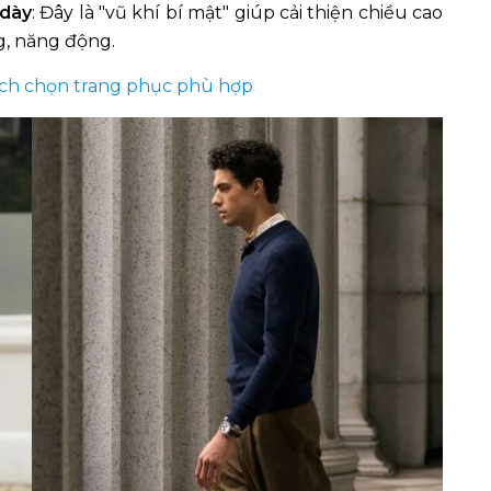
 dày
: Đây là "vũ khí bí mật" giúp cải thiện chiều cao
g, năng động.
ách chọn trang phục phù hợp