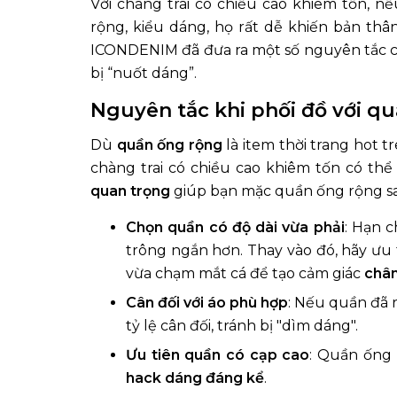
Với chàng trai có chiều cao khiêm tốn, 
rộng, kiểu dáng, họ rất dễ khiến bản th
ICONDENIM đã đưa ra một số nguyên tắc cầ
bị “nuốt dáng”.
Nguyên tắc khi phối đồ với q
Dù
quần ống rộng
là item thời trang hot 
chàng trai có chiều cao khiêm tốn có thể
quan trọng
giúp bạn mặc quần ống rộng s
Chọn quần có độ dài vừa phải
: Hạn 
trông ngắn hơn. Thay vào đó, hãy ưu 
vừa chạm mắt cá để tạo cảm giác
chân
Cân đối với áo phù hợp
: Nếu quần đã 
tỷ lệ cân đối, tránh bị "dìm dáng".
Ưu tiên quần có cạp cao
: Quần ống 
hack dáng đáng kể
.