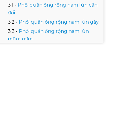
Phối quần ống rộng nam lùn cân
đối
Phối quần ống rộng nam lùn gầy
Phối quần ống rộng nam lùn
mũm mĩm
Gợi ý diện quần ống rộng cho nam
lùn hack dáng
Áo bomber phối với quần jean ống
rộng
Quần ống rộng cùng áo sơ mi
Áo polo phối với quần ống rộng
Phối quần ống rộng cùng áo
thun trơn
Áo Cardigan phối với quần ống
rộng