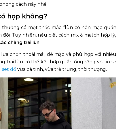
 phong cách này nhé!
có hợp không?
n, thường có một thắc mắc “lùn có nên mặc quần
 đối. Tuy nhiên, nếu biết cách mix & match hợp lý
,
ác chàng trai lùn.
lựa chọn thoải mái, dễ mặc và phù hợp với nhiều
g trai lùn có thể kết hợp quần ống rộng với áo sơ
g
set đồ
vừa cá tính, vừa trẻ trung, thời thượng.