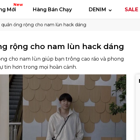
 thun
Áo polo
Quần short
Áo khoác
Quần 
New
ng Mới
Hàng Bán Chạy
DENIM
SALE 
i quần ống rộng cho nam lùn hack dáng
ống rộng cho nam lùn hack dáng
ộng cho nam lùn giúp bạn trông cao ráo và phong
ự tin hơn trong mọi hoàn cảnh.