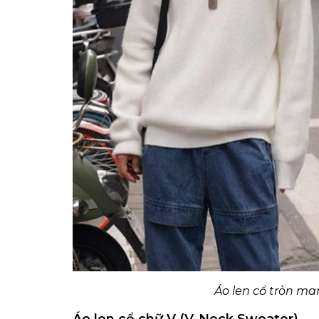
Áo len cổ tròn ma
Áo len cổ chữ V (V-Neck Sweater)