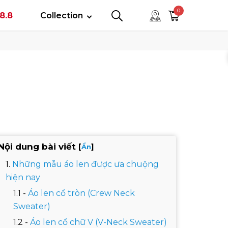
tây
0
8.8
Collection
0
0
Nội dung bài viết
[
]
Ẩn
Những mẫu áo len được ưa chuộng
hiện nay
Áo len cổ tròn (Crew Neck
Sweater)
Áo len cổ chữ V (V-Neck Sweater)