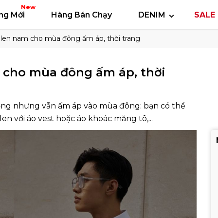
 thun
Áo polo
Quần short
Áo khoác
Quần 
New
ng Mới
Hàng Bán Chạy
DENIM
SALE 
 len nam cho mùa đông ấm áp, thời trang
m cho mùa đông ấm áp, thời
ượng nhưng vẫn ấm áp vào mùa đông: bạn có thể
len với áo vest hoặc áo khoác măng tô,...