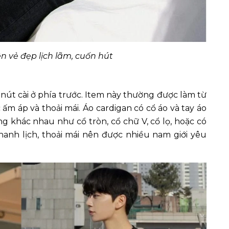
ên vẻ đẹp lịch lãm, cuốn hút
ó nút cài ở phía trước. Item này thường được làm từ
ấm áp và thoải mái. Áo cardigan có cổ áo và tay áo
áng khác nhau như cổ tròn, cổ chữ V, cổ lọ, hoặc có
anh lịch, thoải mái nên được nhiều nam giới yêu