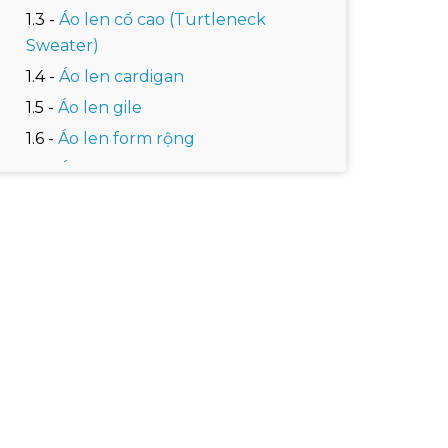
Áo len cổ cao (Turtleneck
Sweater)
Áo len cardigan
Áo len gile
Áo len form rộng
Áo khoác len
10 Cách phối đồ áo len nam ấm áp,
thanh lịch
Phối áo len tay dài với áo sơ mi
phong cách layer
Phối áo len cổ chữ V, áo sơ mi, cà
vạt
Kết hợp áo len cổ cao, áo khoác
Mix and match áo khoác len
cardigan và áo thun