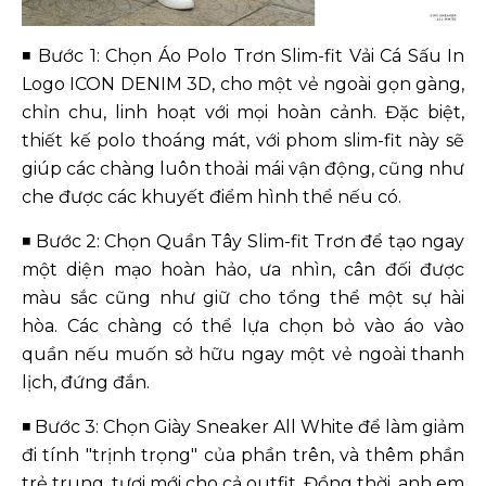
◾
Bước 1: Chọn Áo Polo Trơn Slim-fit Vải Cá Sấu In
Logo ICON DENIM 3D, cho một vẻ ngoài gọn gàng,
chỉn chu, linh hoạt với mọi hoàn cảnh. Đặc biệt,
thiết kế polo thoáng mát, với phom slim-fit này sẽ
giúp các chàng luôn thoải mái vận động, cũng như
che được các khuyết điểm hình thể nếu có.
◾
Bước 2: Chọn Quần Tây Slim-fit Trơn để tạo ngay
một diện mạo hoàn hảo, ưa nhìn, cân đối được
màu sắc cũng như giữ cho tổng thể một sự hài
hòa. Các chàng có thể lựa chọn bỏ vào áo vào
quần nếu muốn sở hữu ngay một vẻ ngoài thanh
lịch, đứng đắn.
◾
Bước 3: Chọn Giày Sneaker All White để làm giảm
đi tính "trịnh trọng" của phần trên, và thêm phần
trẻ trung, tươi mới cho cả outfit. Đồng thời, anh em