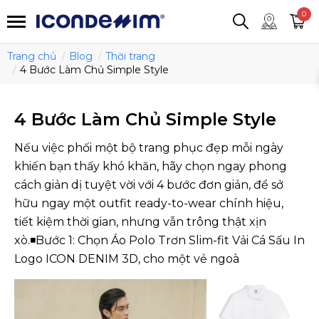
smartjean
Áo thun
Áo polo
0
Quần short
Áo khoác
Quần tây
Trang chủ
Blog
Thời trang
4 Bước Làm Chủ Simple Style
4 Bước Làm Chủ Simple Style
Nếu việc phối một bộ trang phục đẹp mỗi ngày
khiến bạn thấy khó khăn, hãy chọn ngay phong
cách giản dị tuyệt vời với 4 bước đơn giản, để sở
hữu ngay một outfit ready-to-wear chính hiệu,
tiết kiệm thời gian, nhưng vẫn trông thật xịn
xò.◾Bước 1: Chọn Áo Polo Trơn Slim-fit Vải Cá Sấu In
Logo ICON DENIM 3D, cho một vẻ ngoà