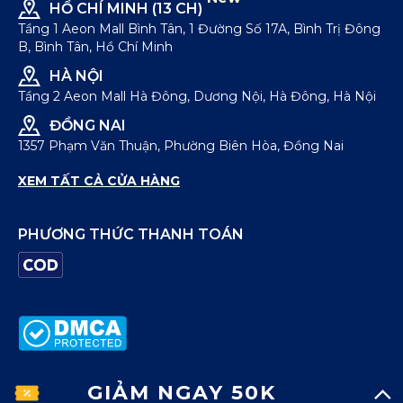
HỒ CHÍ MINH (13 CH)
Tầng 1 Aeon Mall Bình Tân, 1 Đường Số 17A, Bình Trị Đông
B, Bình Tân, Hồ Chí Minh
HÀ NỘI
Tầng 2 Aeon Mall Hà Đông, Dương Nội, Hà Đông, Hà Nội
ĐỒNG NAI
1357 Phạm Văn Thuận, Phường Biên Hòa, Đồng Nai
XEM TẤT CẢ CỬA HÀNG
PHƯƠNG THỨC THANH TOÁN
GIẢM NGAY 50K
© Bản quyền thuộc về
ICONDENIM