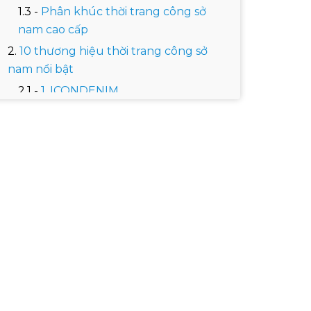
Phân khúc thời trang công sở
nam cao cấp
10 thương hiệu thời trang công sở
nam nổi bật
1. ICONDENIM
3. Aristino
4. Owen Fashion
5. An Phước - Pierre Cardin
6. Việt Tiến
7. Coolmate
8. Routine
9. 4MEN
10. Uniqlo