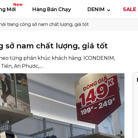
 thun
Áo polo
Quần short
Áo khoác
Quần 
New
ng Mới
Hàng Bán Chạy
DENIM
SALE 
hời trang công sở nam chất lượng, giá tốt
g sở nam chất lượng, giá tốt
 theo từng phần khúc khách hàng: ICONDENIM,
Tiến, An Phước,....