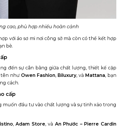
ụng cao, phù hợp nhiều hoàn cảnh
hợp với áo sơ mi nơi công sở mà còn có thể kết hợp
ạn bè.
cấp
g đến sự cân bằng giữa chất lượng, thiết kế cập
i tên như
Owen Fashion
,
Biluxury
, và
Mattana
, bạn
ng cách.
ao cấp
muốn đầu tư vào chất lượng và sự tinh xảo trong
istino
,
Adam Store
, và
An Phước – Pierre Cardin