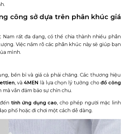
h.
ang công sở dựa trên phân khúc giá
ệt Nam rất đa dạng, có thể chia thành nhiều phân
tượng. Việc nắm rõ các phân khúc này sẽ giúp bạn
của mình.
ng, bền bỉ và giá cả phải chăng. Các thương hiệu
ettien
, và
4MEN
là lựa chọn lý tưởng cho
đồ công
 mà vẫn đảm bảo sự chỉn chu.
g đến
tính ứng dụng cao
, cho phép người mặc linh
dạo phố hoặc đi chơi một cách dễ dàng.