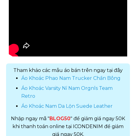
Tham khảo các mẫu áo bán trên ngay tại đây
Áo Khoác Phao Nam Trucker Chần Bông
Áo Khoác Varsity Nỉ Nam Orgnls Team
Retro
Áo Khoác Nam Da Lộn Suede Leather
Nhập ngay mã "
BLOG50
" để giảm giá ngay 50K
khi thanh toán online tại ICONDENIM để giảm
giá ngay 50K.