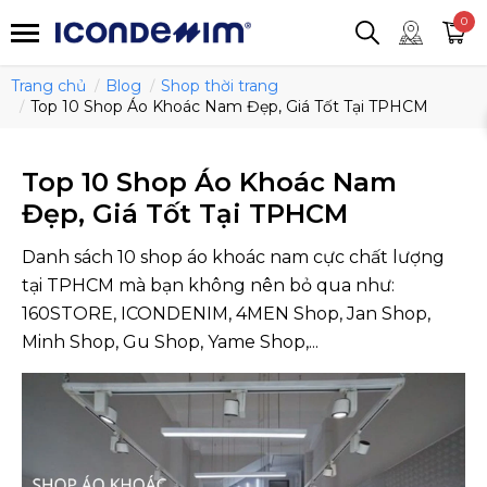
smartjean
Áo thun
Áo polo
0
Quần short
Áo khoác
Quần tây
Trang chủ
Blog
Shop thời trang
Top 10 Shop Áo Khoác Nam Đẹp, Giá Tốt Tại TPHCM
Top 10 Shop Áo Khoác Nam
Đẹp, Giá Tốt Tại TPHCM
Danh sách 10 shop áo khoác nam cực chất lượng
tại TPHCM mà bạn không nên bỏ qua như:
160STORE, ICONDENIM, 4MEN Shop, Jan Shop,
Minh Shop, Gu Shop, Yame Shop,...