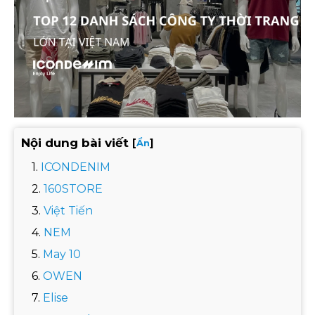
Nội dung bài viết
[
]
Ẩn
ICONDENIM
160STORE
Việt Tiến
NEM
May 10
OWEN
Elise