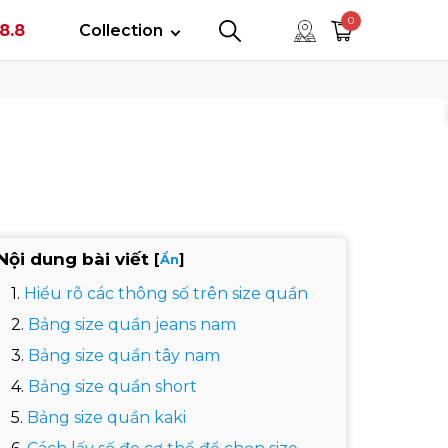
tây
0
8.8
Collection
0
0
Nội dung bài viết
[
]
Ẩn
Hiểu rõ các thông số trên size quần
Bảng size quần jeans nam
Bảng size quần tây nam
Bảng size quần short
Bảng size quần kaki