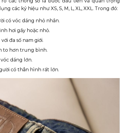
u rõ các thông số là bước đầu tiên và quan trọng
ng các ký hiệu như XS, S, M, L, XL, XXL. Trong đó:
ời có vóc dáng nhỏ nhắn.
ình hơi gầy hoặc nhỏ.
với đa số nam giới.
h to hơn trung bình.
 vóc dáng lớn.
ười có thân hình rất lớn.