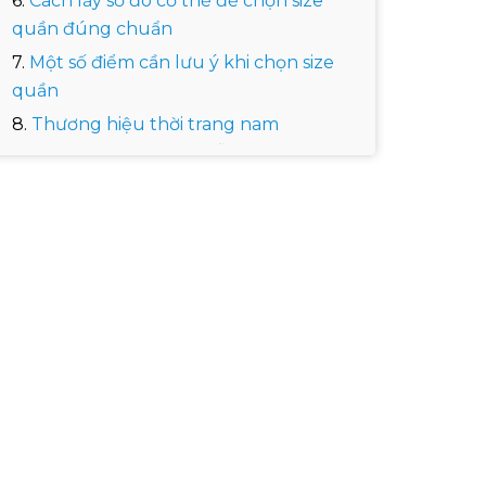
Cách lấy số đo cơ thể để chọn size
quần đúng chuẩn
Một số điểm cần lưu ý khi chọn size
quần
Thương hiệu thời trang nam
ICONDENIM thử size miễn phí, đổi trả
trong 15 ngày