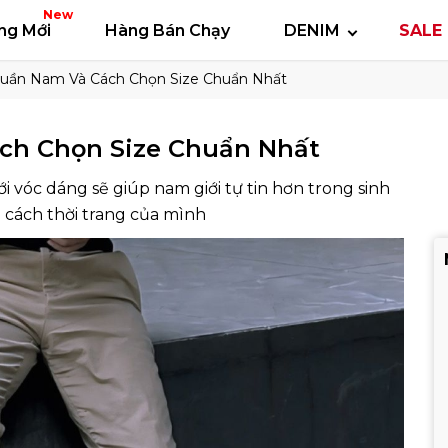
 thun
Áo polo
Quần short
Áo khoác
Quần 
New
ng Mới
Hàng Bán Chạy
DENIM
SALE 
Quần Nam Và Cách Chọn Size Chuẩn Nhất
ch Chọn Size Chuẩn Nhất
i vóc dáng sẽ giúp nam giới tự tin hơn trong sinh
g cách thời trang của mình