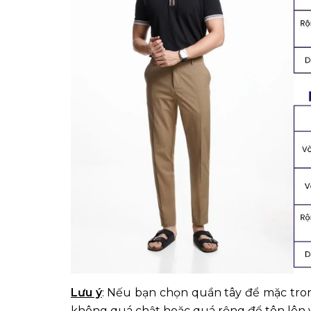
Lưu ý
: Nếu bạn chọn quần tây để mặc tron
không quá chật hoặc quá rộng để tôn lên v