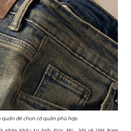
ze quần để chọn cỡ quần phù hợp
 nhập khẩu từ Anh, Đức, Mỹ,... khi về Việt Nam