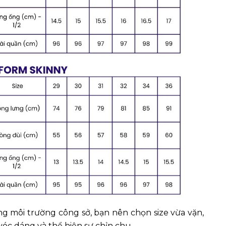
g môi trường công sở, bạn nên chọn size vừa vặn,
óc dáng và thể hiện sự chỉn chu.